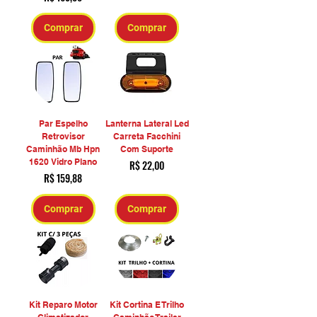
Comprar
Comprar
Par Espelho
Lanterna Lateral Led
Retrovisor
Carreta Facchini
Caminhão Mb Hpn
Com Suporte
1620 Vidro Plano
Preço
R$ 22,00
Preço
R$ 159,88
Comprar
Comprar
Kit Reparo Motor
Kit Cortina E Trilho