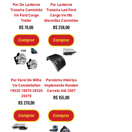
Par De Lanterna
Par Lanterna
Traseira Caminhão
Traseira Led Ford
Vw Ford Cargo
Cargo Vw Mb
Troller
Marmitão Caminhão
Preço
Preço
R$ 78,00
R$ 238,00
Comprar
Comprar
Par Farol De Milha
Paralama Inteiriço
Vw Constellation
Implemento Randon
19320 19370 25320
Carreta Até 2007
25370
Preço
R$ 155,00
Preço
R$ 270,00
Comprar
Comprar