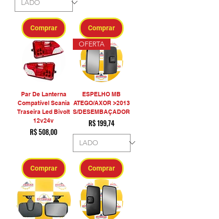
Comprar
Comprar
OFERTA
Par De Lanterna
ESPELHO MB
Compatível Scania
ATEGO/AXOR >2013
Traseira Led Bivolt
S/DESEMBAÇADOR
12v24v
Preço
R$ 199,74
Preço
R$ 508,00
Comprar
Comprar