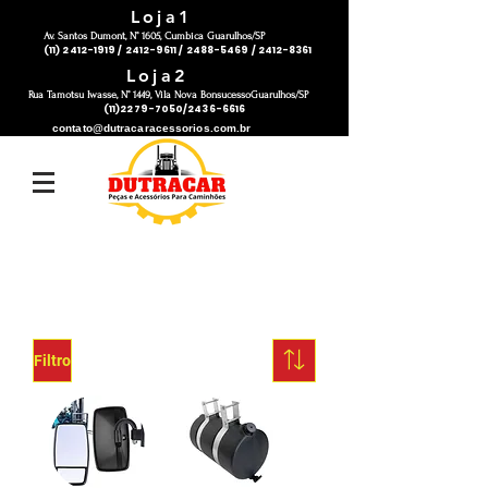
Loja1
Av. Santos Dumont, N° 1605, Cumbica Guarulhos/SP
(11) 2412-1919 / 2412-9611 / 2488-5469 / 2412-8361
Loja2
Rua Tamotsu Iwasse, N° 1449, Vila Nova BonsucessoGuarulhos/SP
(11)2279-7050/2436-6616
contato@dutracaracessorios.com.br
Filtro