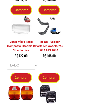
Comprar
Comprar
Lente Vidro Farol
Par De Puxador
Compatível Scania S
Porta Mb Accelo 715
5 Lente Lisa
815 915 1016
Preço
Preço
R$ 122,00
R$ 168,00
Comprar
Comprar