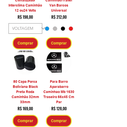
Climatizador
Caminhão Trailer
Interclima Caminhão
Van Barcos
12 ou24 Volts
Universal
Preço
Preço
R$ 198,00
R$ 212,00
Comprar
Comprar
80 Capa Porca
Para Barro
Boliviana Black
Aparabarro
Preta Roda
Caminhao Mb 1630
Caminhão 32mm
Traseiro 66x45 Cm
33mm
Par
Preço
Preço
R$ 169,00
R$ 128,00
Comprar
Comprar