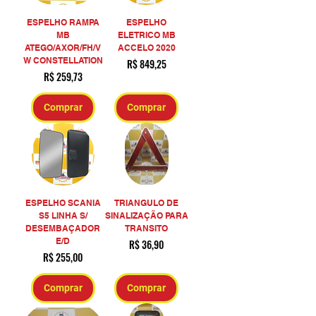
ESPELHO RAMPA
ESPELHO
MB
ELETRICO MB
ATEGO/AXOR/FH/V
ACCELO 2020
W CONSTELLATION
Preço
R$ 849,25
Preço
R$ 259,73
Comprar
Comprar
ESPELHO SCANIA
TRIANGULO DE
S5 LINHA S/
SINALIZAÇÃO PARA
DESEMBAÇADOR
TRANSITO
E/D
Preço
R$ 36,90
Preço
R$ 255,00
Comprar
Comprar