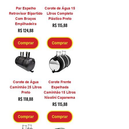
Par Espelho
Corote de Água 15
Retrovisor Bipartido
Litros Completo
Com Braços
Plástico Preto
Empilhadeira
Preço
R$ 115,88
Preço
R$ 124,88
Comprar
Comprar
Corote de Água
Corote Frente
Caminhão 25 Litros
Espelhada
Preto
Caminhão 15 Litros
Nicolini Capanema
Preço
R$ 118,88
Preço
R$ 115,88
Comprar
Comprar