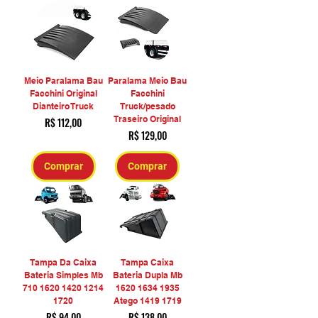
Meio Paralama Bau
Paralama Meio Bau
Facchini Original
Facchini
Dianteiro Truck
Truck/pesado
Traseiro Original
Preço
R$ 112,00
Preço
R$ 129,00
Comprar
Comprar
Tampa Da Caixa
Tampa Caixa
Bateria Simples Mb
Bateria Dupla Mb
710 1620 1420 1214
1620 1634 1935
1720
Atego 1419 1719
Preço
Preço
R$ 94,00
R$ 138,00