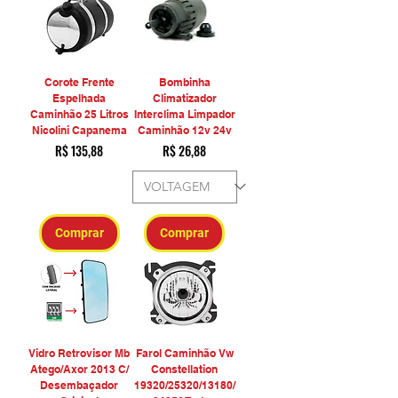
Corote Frente
Bombinha
Espelhada
Climatizador
Caminhão 25 Litros
Interclima Limpador
Nicolini Capanema
Caminhão 12v 24v
Preço
Preço
R$ 135,88
R$ 26,88
Comprar
Comprar
Vidro Retrovisor Mb
Farol Caminhão Vw
Atego/Axor 2013 C/
Constellation
Desembaçador
19320/25320/13180/