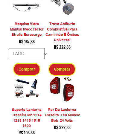
Maquina Vidro
Trava Antifurto
Manual Iveco Tector
Combustível Para
Stralis Eurocargo
Caminhão E Ônibus
Universal
Preço
R$ 187,88
Preço
R$ 222,88
Comprar
Comprar
Suporte Lanterna
Par De Lanterna
Traseira Mb 1214
Traseira Led Modelo
1218 1418 1618
Bob 24 Volts
1620
Preço
R$ 322,88
Preço
R$ 105,88