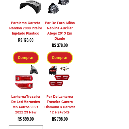
Paralama Carreta
Par De Farol Milha
Randon 2008 Inteiro
Neblina Auxiliar
Injetado Plástico
Atego 2013 Em
Diante
Preço
R$ 178,00
Preço
R$ 378,00
Comprar
Comprar
Lanterna Traseira
Par De Lanterna
De Led Mercedes
Traseira Guerra
Mb Actros 2021
Diamond 3 Carreta
2022 23 New
12 e 24volts
Preço
Preço
R$ 599,00
R$ 798,00