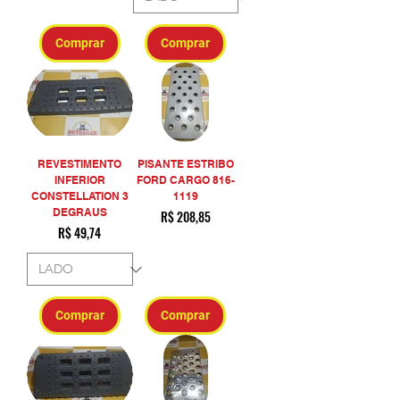
Comprar
Comprar
REVESTIMENTO
PISANTE ESTRIBO
INFERIOR
FORD CARGO 816-
CONSTELLATION 3
1119
DEGRAUS
Preço
R$ 208,85
Preço
R$ 49,74
Comprar
Comprar