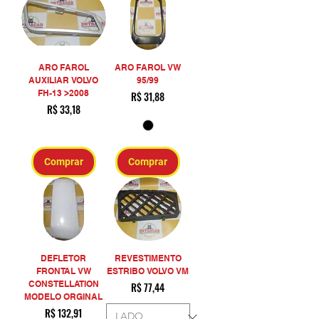
ARO FAROL
ARO FAROL VW
AUXILIAR VOLVO
95/99
FH-13 >2008
Preço
R$ 31,88
Preço
R$ 33,18
Comprar
Comprar
DEFLETOR
REVESTIMENTO
FRONTAL VW
ESTRIBO VOLVO VM
CONSTELLATION
Preço
R$ 77,44
MODELO ORGINAL
Preço
R$ 132,91