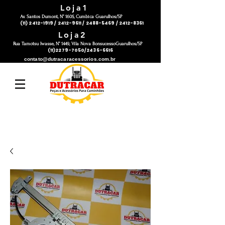
Loja1
Av. Santos Dumont, N° 1605, Cumbica Guarulhos/SP
(11) 2412-1919 / 2412-9611 / 2488-5469 / 2412-8361
Loja2
Rua Tamotsu Iwasse, N° 1449, Vila Nova BonsucessoGuarulhos/SP
(11)2279-7050/2436-6616
contato@dutracaracessorios.com.br