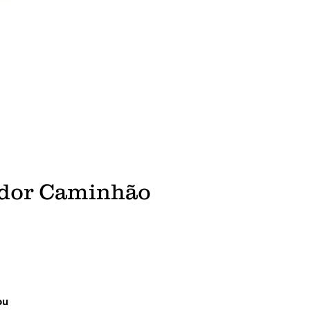
ador Caminhão
ou