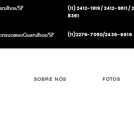
(11) 2412-1919 / 2412-9611 
arulhos/SP
8361
(11)2279-7050/2436-6616
 BonsucessoGuarulhos/SP
SOBRE NÓS
FOTOS